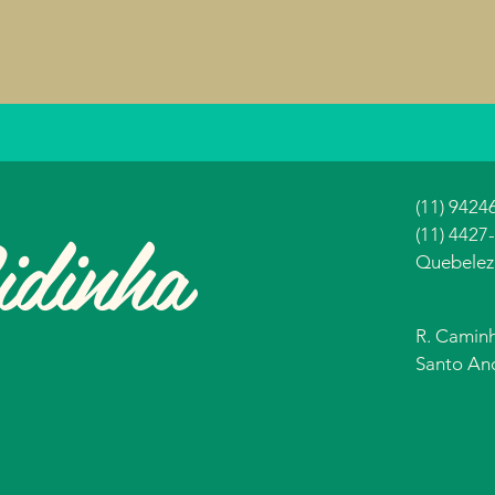
(11) 9424
idinha
(11) 4427
Quebelez
R. Caminho
Santo And