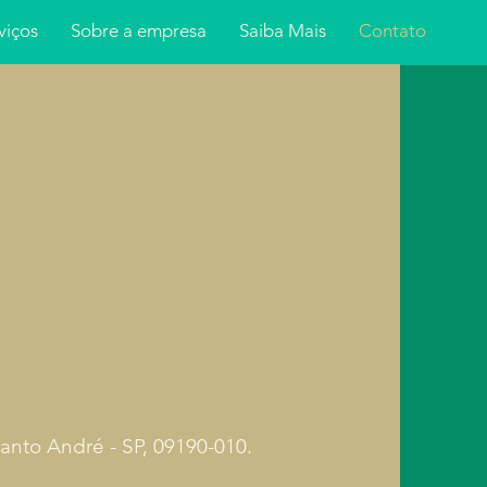
viços
Sobre a empresa
Saiba Mais
Contato
Santo André - SP, 09190-010.