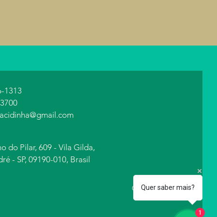
6-1313
-3700
acidinha@gmail.com
 do Pilar, 609 - Vila Gilda,
ré - SP, 09190-010, Brasil
Que Beleza Cidinha
Quer saber mais?
1